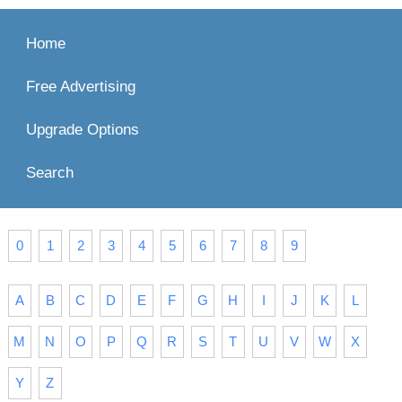
Home
Free Advertising
Upgrade Options
Search
0
1
2
3
4
5
6
7
8
9
A
B
C
D
E
F
G
H
I
J
K
L
M
N
O
P
Q
R
S
T
U
V
W
X
Y
Z