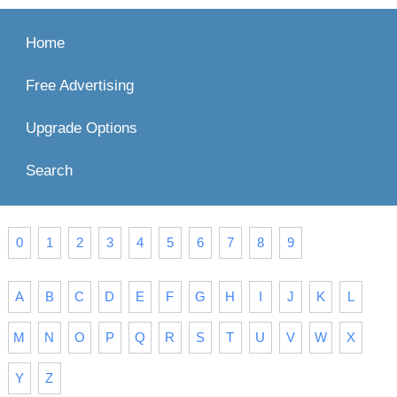
Home
Free Advertising
Upgrade Options
Search
0
1
2
3
4
5
6
7
8
9
A
B
C
D
E
F
G
H
I
J
K
L
M
N
O
P
Q
R
S
T
U
V
W
X
Y
Z