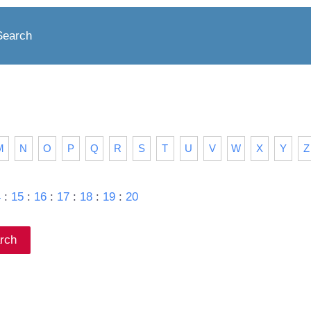
Search
M
N
O
P
Q
R
S
T
U
V
W
X
Y
Z
4
:
15
:
16
:
17
:
18
:
19
:
20