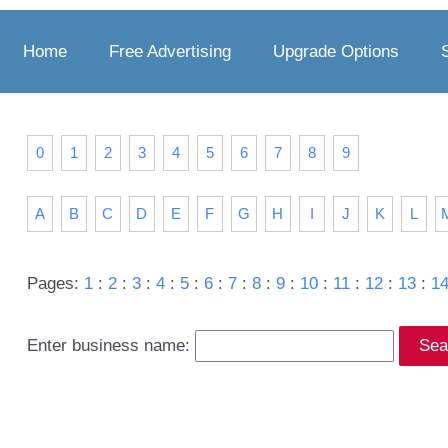
Home
Free Advertising
Upgrade Options
0
1
2
3
4
5
6
7
8
9
A
B
C
D
E
F
G
H
I
J
K
L
Pages:
1
:
2
:
3
:
4
:
5
:
6
:
7
:
8
:
9
:
10
:
11
:
12
:
13
:
1
Enter business name: