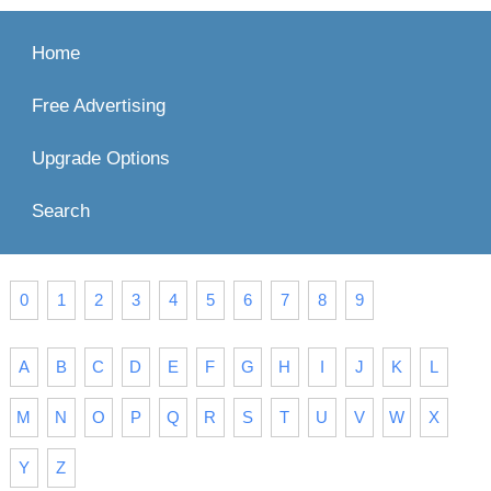
Home
Free Advertising
Upgrade Options
Search
0
1
2
3
4
5
6
7
8
9
A
B
C
D
E
F
G
H
I
J
K
L
M
N
O
P
Q
R
S
T
U
V
W
X
Y
Z